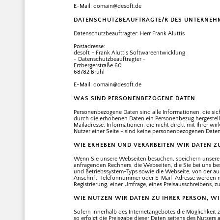
E-Mail: domain@desoft.de
DATENSCHUTZBEAUFTRAGTE/R DES UNTERNEH
Datenschutzbeauftragter: Herr Frank Aluttis
Postadresse:
desoft - Frank Aluttis Softwareentwicklung
- Datenschutzbeauftragter -
Erzbergerstraße 60
68782 Brühl
E-Mail: domain@desoft.de
WAS SIND PERSONENBEZOGENE DATEN
Personenbezogene Daten sind alle Informationen, die sich a
durch die erhobenen Daten ein Personenbezug hergestellt
Mailadresse. Informationen, die nicht direkt mit Ihrer wi
Nutzer einer Seite - sind keine personenbezogenen Daten
WIE ERHEBEN UND VERARBEITEN WIR DATEN Z
Wenn Sie unsere Webseiten besuchen, speichern unsere
anfragenden Rechners, die Webseiten, die Sie bei uns 
und Betriebssystem-Typs sowie die Webseite, von der a
Anschrift, Telefonnummer oder E-Mail-Adresse werden nic
Registrierung, einer Umfrage, eines Preisausschreibens, 
WIE NUTZEN WIR DATEN ZU IHRER PERSON, WI
Sofern innerhalb des Internetangebotes die Möglichkeit 
so erfolgt die Preisgabe dieser Daten seitens des Nutzers