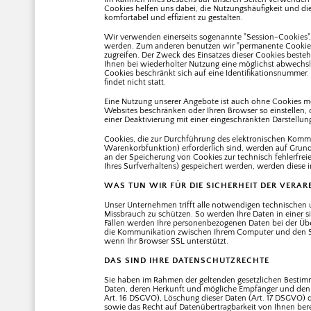
Cookies helfen uns dabei, die Nutzungshäufigkeit und die
komfortabel und effizient zu gestalten.
Wir verwenden einerseits sogenannte "Session-Cookies", d
werden. Zum anderen benutzen wir "permanente Cookies",
zugreifen. Der Zweck des Einsatzes dieser Cookies best
Ihnen bei wiederholter Nutzung eine möglichst abwechslu
Cookies beschränkt sich auf eine Identifikationsnummer. 
findet nicht statt.
Eine Nutzung unserer Angebote ist auch ohne Cookies mö
Websites beschränken oder Ihren Browser so einstellen, da
einer Deaktivierung mit einer eingeschränkten Darstellu
Cookies, die zur Durchführung des elektronischen Kommu
Warenkorbfunktion) erforderlich sind, werden auf Grundla
an der Speicherung von Cookies zur technisch fehlerfreie
Ihres Surfverhaltens) gespeichert werden, werden diese 
WAS TUN WIR FÜR DIE SICHERHEIT DER VERAR
Unser Unternehmen trifft alle notwendigen technischen
Missbrauch zu schützen. So werden Ihre Daten in einer si
Fällen werden Ihre personenbezogenen Daten bei der Über
die Kommunikation zwischen Ihrem Computer und den Ser
wenn Ihr Browser SSL unterstützt.
DAS SIND IHRE DATENSCHUTZRECHTE
Sie haben im Rahmen der geltenden gesetzlichen Bestimm
Daten, deren Herkunft und mögliche Empfänger und den Z
Art. 16 DSGVO), Löschung dieser Daten (Art. 17 DSGVO) 
sowie das Recht auf Datenübertragbarkeit von Ihnen ber