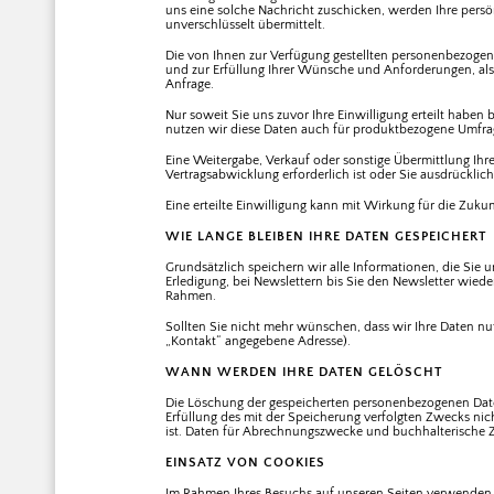
uns eine solche Nachricht zuschicken, werden Ihre persön
unverschlüsselt übermittelt.
Die von Ihnen zur Verfügung gestellten personenbezoge
und zur Erfüllung Ihrer Wünsche und Anforderungen, als
Anfrage.
Nur soweit Sie uns zuvor Ihre Einwilligung erteilt habe
nutzen wir diese Daten auch für produktbezogene Umfra
Eine Weitergabe, Verkauf oder sonstige Übermittlung Ihr
Vertragsabwicklung erforderlich ist oder Sie ausdrücklich
Eine erteilte Einwilligung kann mit Wirkung für die Zuku
WIE LANGE BLEIBEN IHRE DATEN GESPEICHERT
Grundsätzlich speichern wir alle Informationen, die Sie uns
Erledigung, bei Newslettern bis Sie den Newsletter wieder
Rahmen.
Sollten Sie nicht mehr wünschen, dass wir Ihre Daten nu
„Kontakt“ angegebene Adresse).
WANN WERDEN IHRE DATEN GELÖSCHT
Die Löschung der gespeicherten personenbezogenen Daten
Erfüllung des mit der Speicherung verfolgten Zwecks nic
ist. Daten für Abrechnungszwecke und buchhalterische
EINSATZ VON COOKIES
Im Rahmen Ihres Besuchs auf unseren Seiten verwenden w