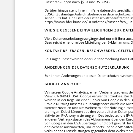
Einschränkungen nach §§ 34 und 35 BDSG.
Darüber hinaus steht Ihnen im Falle datenschutzrechtlic
BDSG). Zuständige Aufsichtsbehörde in datenschutzrech
seinen Sitz hat. Eine Liste der Datenschutzbeauftragt
https://www.bfdi.bund.de/DE/Infothek/Anschriften_Link
WIE SIE GEGEBENE EINWILLIGUNGEN ZUR DA
Viele Datenverarbeitungsvorgänge sind nur mit Ihrer ausdr
Dazu reicht eine formlose Mitteilung per E-Mail an uns.
KONTAKT BEI FRAGEN, BESCHWERDEN, GELTE
Bei Fragen, Beschwerden oder Geltendmachung Ihrer Dat
ÄNDERUNGEN DER DATENSCHUTZERKLÄRUNG
Es können Änderungen an diesen Datenschutzhinweisen 
GOOGLE ANALYTICS
Wir setzen Google Analytics, einen Webanalysedienst der
View, CA 94043, USA. Google verwendet Cookies. Die du
werden in der Regel an einen Server von Google in den 
um die Nutzung unseres Onlineangebotes durch die Nutze
sammenzustellen und um weitere mit der Nutzung dieses
erbringen. Dabei können aus den verarbeiteten Daten pse
aktivierter IP-Anonymisierung ein. Das bedeutet, die IP
anderen Vertrags-staaten des Abkommens über den Europä
von Google in den USA übertragen und dort gekürzt. Im 
der Website auszuwerten, um Reports über die Websitea
verbundene Dienstleistungen gegenüber dem Websitebetre